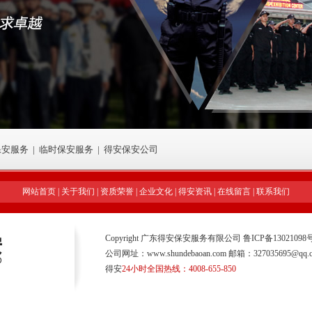
保安服务
|
临时保安服务
|
得安保安公司
网站首页
|
关于我们
|
资质荣誉
|
企业文化
|
得安资讯
|
在线留言
|
联系我们
Copyright 广东得安保安服务有限公司
鲁ICP备13021098号
公司网址：www.shundebaoan.com 邮箱：327035695@qq.
得安
24小时全国热线：4008-655-850