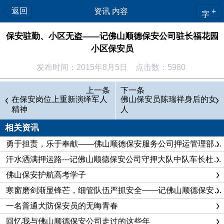
返回
资讯 内容
+
字
保安驻勤、小区无盗——记佛山顺德保安公司驻长福花园
小区保安员
发布时间：2015年8月5日 点击数：5980
住在广东省佛山市顺德区长福花园小区的居民都知道，这个
上一条
下一条
小区在顺德物业管理小区综合评定中被评为顺德居民小区物业管
在保安岗位上重新演绎军人
佛山保安员陈瑞祥身后的女
精神
人
理的品牌小区——无盗小区。
相关资讯
长福花园小区是顺德新建的一处布局规范化、经营市场化、
服务社会化、技防普及率较高的职工家属小区。小区总建筑面积
勇于担责，乐于奉献——佛山顺德保安服务公司押运管理部管理员王伟
约6000多平方米，共有高层楼房15栋，居民住户800余户。在
汗水洒满押运路---记佛山顺德保安公司守押大队中队车长杜传杨
这6000多平方米的范围之内，活跃着一支由15人组成的保安
佛山保安护航高考学子
队，这是一支政治合格、纪律过硬、作风优良的队伍，他们用热
寒窗磨剑渐显锋芒，细管队伍严抓安全——记佛山顺德保安公司守押大队中行中队中队长闫学钟
情周到的服务承诺客户，用精良的业务能力回馈客户，用青春和
一名普通犬防保安员的无晦青春
汗水谱写了一曲“保安驻勤，小区无盗”的动人之歌。他们被小区
回忆我与佛山顺德保安公司走过的这些年