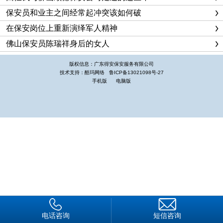
居民亲切地称为“较可信的守护神”，他们就是佛山顺德保安公司
保安员和业主之间经常起冲突该如何破
驻长福花园小区保安中队的保安员。
在保安岗位上重新演绎军人精神
严格管理，提供优质服务
佛山保安员陈瑞祥身后的女人
保安队进驻长福花园小区后，队长汪刚要求小区保安员在一
版权信息：广东得安保安服务有限公司
个月内必须熟悉80%以上的小区居民情况，如居民家中的人员结
技术支持：酷玛网络
鲁ICP备13021098号-27
手机版
电脑版
构、上下班时间、车辆规定停放地点等，迅速与小区居民打成一
片。他结合长福花园小区的实际情况，采取了宣传开路、树立保
安形象的工作策略，在小区居民中印发保安联系卡，公布保安队
部电话，凡是居民有困难需要帮助的，保安员24小时为其提供
无偿服务。有一次，一位女士上班时不慎将钥匙忘在家中，无奈
之下她只好到保安队求助，汪队长二话没说带领3名保安员从1
楼的阳台攀爬上了4楼，从窗台进入将门打开。围观的小区居民
一下子传开了：“这几名保安员还真有两下子，不错！”为确保小
区安全，保安队一边迅速与辖区派出所管片民警及周围保安队取
得联系，一边和小区物业管理部门联系，加快着手小区安全防范
电话咨询
短信咨询