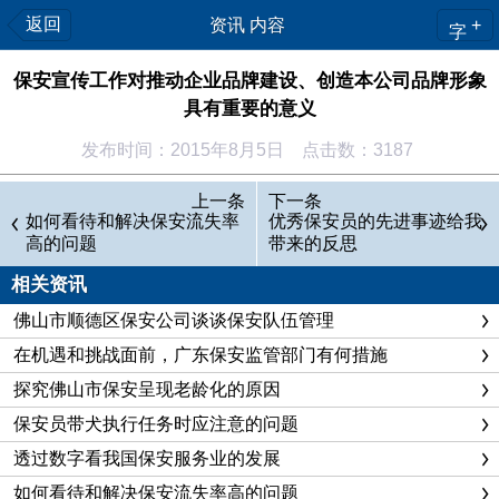
返回
资讯 内容
+
字
保安宣传工作对推动企业品牌建设、创造本公司品牌形象
具有重要的意义
发布时间：2015年8月5日 点击数：3187
随着《保安服务管理条例》的深入贯彻落实，保安服务市场
上一条
下一条
的逐步开放，我国保安服务市场的经营形势也发生了根本性的变
如何看待和解决保安流失率
优秀保安员的先进事迹给我
高的问题
带来的反思
化，在服务同质化、竞争白热化、经营多很化的市场环境下，保
安宣传工作是作为树立保安企业形象、激励员工敬业精神、增强
相关资讯
企业凝聚力量、推动企业品牌建设、创造本公司品牌形象具有重
佛山市顺德区保安公司谈谈保安队伍管理
要的意义。
在机遇和挑战面前，广东保安监管部门有何措施
探究佛山市保安呈现老龄化的原因
意义
保安员带犬执行任务时应注意的问题
宣传工作是社会各界了解保安、认识保安的重要窗口，是向
透过数字看我国保安服务业的发展
社会传递一股正能量，是保安工作的一部分，特别是在信息化的
如何看待和解决保安流失率高的问题