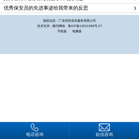
全媒时代，营造积很健康、和谐良好的舆沦氛围，有利于保安服
优秀保安员的先进事迹给我带来的反思
务业在优越的外部环境中又好又快的发展。
做好保安宣传工作是增强企业文化底蕴和市场核心竞争力的
版权信息：广东得安保安服务有限公司
渠道之一，是凝聚企业建设精神力量的重要组成部分，充分发挥
技术支持：酷玛网络
鲁ICP备13021098号-27
手机版
电脑版
保安宣传工作在企业建设中的作用，使企业在强大的精神力量推
动下实现平稳发展。
主要途径
一是精心办好企业内刊报。
认真策划每期的版面主题和栏目内容，集中报道企业发展成
就、特色服务、科技产品和来自基层服务单位的典型事例，适时
推出年度工作回顾、科技产业转型升级、员工读书交流、党建工
作等专题版面，使之成为企业、员工、客户之间交流互动的信息
载体。
二是有序推进网络载体建设。
建立本公司企业网站，内容涵盖企业动态、保安队伍建设、
电话咨询
短信咨询