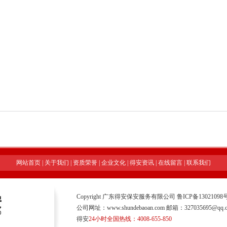
网站首页
|
关于我们
|
资质荣誉
|
企业文化
|
得安资讯
|
在线留言
|
联系我们
Copyright 广东得安保安服务有限公司
鲁ICP备13021098号
公司网址：www.shundebaoan.com 邮箱：327035695@qq.
得安
24小时全国热线：4008-655-850