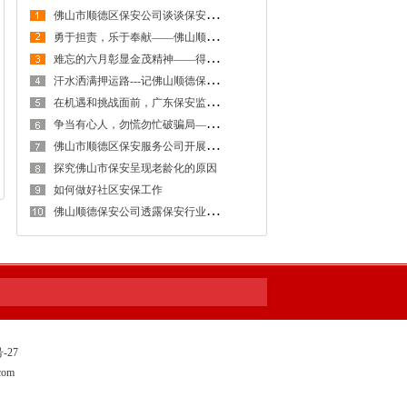
佛
山市顺德区保安公司谈谈保安队伍管理
勇
于担责，乐于奉献——佛山顺德保安服务公司押运管理部管理员王伟
难
忘的六月彰显金茂精神——得安“保安生涯最难忘的一件事”有奖征文大赛作品鉴赏
汗
水洒满押运路---记佛山顺德保安公司守押大队中队车长杜传杨
在
机遇和挑战面前，广东保安监管部门有何措施
争
当有心人，勿慌勿忙破骗局——佛山顺德保安公司防范电信诈骗成绩显著
佛
山市顺德区保安服务公司开展“2016年保安员应知应会技能竞赛”
探究佛山市保安呈现老龄化的原因
如何做好社区安保工作
佛
山顺德保安公司透露保安行业面临大变革
-27
com