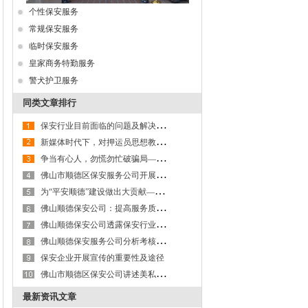
个性保安服务
常规保安服务
临时保安服务
皇家商务特勤服务
警犬护卫服务
同类文章排行
保
安行业目前面临的问题及解决措施
新
媒体时代下，对押运员思想教育的思考和探讨
争
当有心人，勿慌勿忙破骗局——佛山顺德保安公司防范电信诈骗成绩显著
佛
山市顺德区保安服务公司开展“2016年保安员应知应会技能竞赛”
为
“平安顺德”建设做出大贡献——佛山顺德保安公司扎实构建联网报警体系
佛
山顺德保安公司：提高服务质量，拓宽保安服务领域
佛
山顺德保安公司透露保安行业面临大变革
佛
山顺德保安服务公司分析考核评估方法
保安企业开展宣传的重要性及途径
佛
山市顺德区保安公司讲述美私人安保公司向约旦国王赠枪案
最新资讯文章