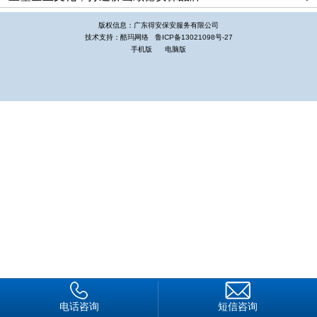
100余万元，返还失主手机300余部，好人好事数不胜数，公司
先后荣获“佛山市先进保安公司”、“重合同、守信用单位”、银行
版权信息：广东得安保安服务有限公司
技术支持：酷玛网络
鲁ICP备13021098号-27
信用“AA”级企业等光荣称号，并连续三年被佛山市公安厅评定为
手机版
电脑版
保安服务企业信用“AAA”级资质。2007年公司保安员白云强在公
安部、劳动和社会保障部、全国总工会、共青团中央组织举办的
全国首届保安员职业技能竞赛中获得了“个人优秀奖”，此后，白
云强被国家劳动和社会保障部、省劳动和社会保障厅授予“全国
优秀农民工”，“佛山市优秀农民工”的光荣称号，并参加了在北京
人民大会堂召开的全国优秀农民工表彰大会。
打稳基础建立现代企业制度
为不断增强企业核心竞争力，佛山顺德保安公司不断学习先
进的现代企业管理理念，经过不断的探索、完善和努力，佛山顺
德保安公司实现了企业所有权（股东会）、决策权（董事会）、
监督权（监事会）和经营权（CEO团队）四权分离，从而形成
了一个与市场接轨，符合现代企业管理要求的高效、严谨的组织
电话咨询
短信咨询