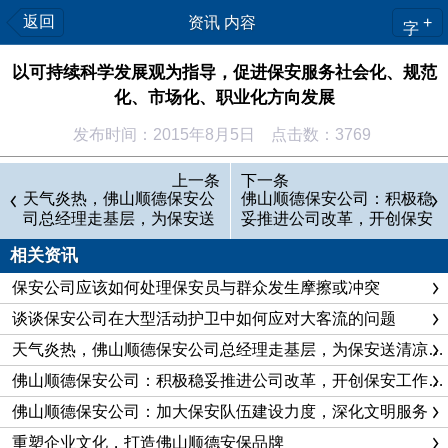
返回
资讯 内容
+
字
以可持续科学发展观为指导，促进保安服务社会化、规范
化、市场化、职业化方向发展
发布时间：2015年8月5日 点击数：3769
佛山顺德保安公司成立于1998年12月，是经佛山市公安厅
上一条
下一条
批准成立的一家保安服务企业。经过多年发展，公司目前已成为
天气炎热，佛山顺德保安公
佛山顺德保安公司：积极稳
司总经理走基层，为保安送
妥推进公司改革，开创保安
注册资本1000万元，固定资产4360万元，拥有员工1630名，自
清凉饮料
工作的新局面
有培训和办公场所7000多平方米，集保安人防、物防、犬防、
相关资讯
技防、武装守押、保安器材销售、防伪印章生产、保安职业培训
保安公司应该如何处理保安员与群众发生摩擦或冲突
为一体的综合型保安服务企业。
谈谈保安公司在大型活动护卫中如何应对大客流的问题
据不完全统计，2005年至2011年，公司保安员共抓获犯罪
天气炎热，佛山顺德保安公司总经理走基层，为保安送清凉饮料
嫌疑人436名，制止群体性事件21起，扑灭火灾隐患30余起，挽
佛山顺德保安公司：积极稳妥推进公司改革，开创保安工作的新局面
回经济损失千万余元，见义勇为36起，6名保安员荣获“见义勇为
佛山顺德保安公司：加大保安队伍建设力度，深化文明服务
先进个人”的光荣称号，拾金不昧200起，上交财物折合人民币
重塑企业文化，打造佛山顺德安保品牌