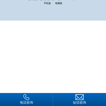
爱岗，在工作中敬业，完善社会保险体系，不断调动保安员工作
手机版
电脑版
积很性和主观能动性，吸引高素质人才加入保安服务业。第三是
要建立固定的培训机制，将培训工作长期化、固态化，不断提高
保安员业务能力与理论知识。四是要结合保安服务质量控制标
准，制定企业自身的服务质量控制方案，将各项保安服务操作规
程文字化，成为保安员各项日常工作的行为指引，让保安员从上
岗开始，每个行为都有标准可循。五是要引入内部淘汰机制，通
过业务技能比武与绩效考核，实行优胜劣汰，不断提高队员工作
紧迫感，迫使其不断提高自身素质以适应不断竞争的工作环境需
要。
电话咨询
短信咨询