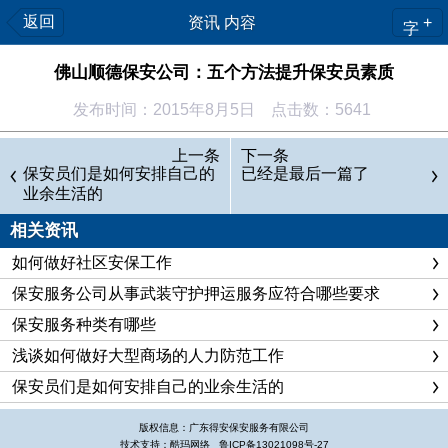
返回
资讯 内容
+
字
佛山顺德保安公司：五个方法提升保安员素质
发布时间：2015年8月5日 点击数：5641
多年来，佛山顺德保安公司一直注重保安员的素质提升，但
上一条
下一条
是保安员素质的提升不是一朝一夕之事，需要企业建立长期稳定
保安员们是如何安排自己的
已经是最后一篇了
业余生活的
的管理计划，形成固定的企业文化，让素质提升在企业内部成为
固定模式。如此一来，即便人员不断流动，新到企业的保安员也
相关资讯
能在大环境的影响下，不断提升自己素质。佛山顺德保安公司也
如何做好社区安保工作
总结了一些提升保安员的综合素质的方法，首先，要加强保安员
保安服务公司从事武装守护押运服务应符合哪些要求
职业道德教育，严格遵守保安员职业守则。保安员职业道德主要
保安服务种类有哪些
内容有“诚实守信、爱岗敬业、团结互助、文明服务”，这十六个
浅谈如何做好大型商场的人力防范工作
字言简意赅，内容丰富，对保安员的职业行为提出了明确要求，
保安员们是如何安排自己的业余生活的
是保安员职业的道德准则，也是评价保安员行为是非的标准。其
次，在制度上加强管理，在业务上加强培训，使保安员在思想上
版权信息：广东得安保安服务有限公司
技术支持：酷玛网络
鲁ICP备13021098号-27