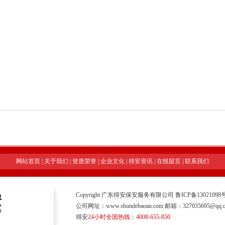
网站首页
|
关于我们
|
资质荣誉
|
企业文化
|
得安资讯
|
在线留言
|
联系我们
Copyright 广东得安保安服务有限公司
鲁ICP备13021098号
公司网址：www.shundebaoan.com 邮箱：327035695@qq.
得安
24小时全国热线：4008-655-850