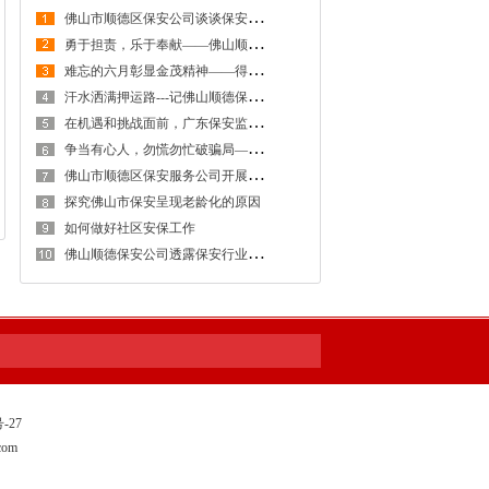
佛
山市顺德区保安公司谈谈保安队伍管理
勇
于担责，乐于奉献——佛山顺德保安服务公司押运管理部管理员王伟
难
忘的六月彰显金茂精神——得安“保安生涯最难忘的一件事”有奖征文大赛作品鉴赏
汗
水洒满押运路---记佛山顺德保安公司守押大队中队车长杜传杨
在
机遇和挑战面前，广东保安监管部门有何措施
争
当有心人，勿慌勿忙破骗局——佛山顺德保安公司防范电信诈骗成绩显著
佛
山市顺德区保安服务公司开展“2016年保安员应知应会技能竞赛”
探究佛山市保安呈现老龄化的原因
如何做好社区安保工作
佛
山顺德保安公司透露保安行业面临大变革
-27
com