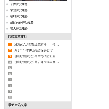
个性保安服务
常规保安服务
临时保安服务
皇家商务特勤服务
警犬护卫服务
同类文章排行
难
忘的六月彰显金茂精神——得安“保安生涯最难忘的一件事”有奖征文大赛作品鉴赏
关
于2015年佛山顺德保安公司“示范保安岗”争创竞赛展示的通知
佛
山顺德保安公司举办消防安全防火演练活动
佛
山顺德保安公司召开2014年度年终总结表彰大会
最新资讯文章