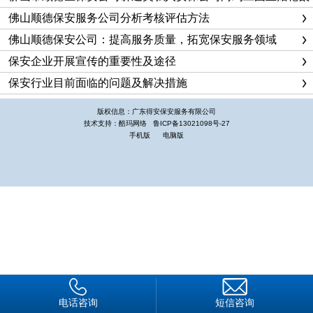
技防区域报警系统是通过市场化运作，为社会提供有偿服务
佛山顺德保安服务公司分析考核评估方法
的安全防范系统之一。按照“全市统一建网、各区联网办站”的工
佛山顺德保安公司：提高服务质量，拓宽保安服务领域
作思路，总公司建立了全市统一的集网络运营管理、警情接处警
分析、人防巡逻制度、技防售后服务等功能于一体的综合性区域
保安企业开展宣传的重要性及途径
报警系统。
保安行业目前面临的问题及解决措施
主要运营模式是由公司建立报警监控中心，在全市发展技防
版权信息：广东得安保安服务有限公司
用户，并根据用户的不同需要免费为其安装不同功能的探测器，
技术支持：酷玛网络
鲁ICP备13021098号-27
手机版
电脑版
按月份取技防服务费。通过电话线实现监控中心与技防客户的联
结，形成全市统一的技防报警网络。
凸现报警系统的人大优势
通过市场化的商业运作，全市联网的区域报警系统不仅可以
为政府节约投资，而且可以为技防用户提供更加完善的服务，达
到有效降低入室盗窃等案件发生的效果，起到迅速护大社会安全
防控覆盖面的作用。
一是市场化的“运作优势”。通过商业运作手段，投资组建全
电话咨询
短信咨询