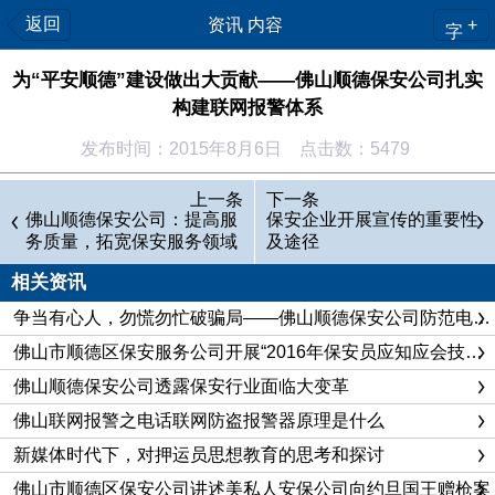
返回
资讯 内容
+
字
为“平安顺德”建设做出大贡献——佛山顺德保安公司扎实
构建联网报警体系
发布时间：2015年8月6日 点击数：5479
佛山顺德保安公司近年来按照公安部“大力推进保安工作产
上一条
下一条
业化发展”的总体要求，确立了保安工作向市场要效益、向科技
佛山顺德保安公司：提高服
保安企业开展宣传的重要性
务质量，拓宽保安服务领域
及途径
要效力的发展理念，着力实现保安服务向社会化、专业化、市
场化推进。通过不断努力，建立了“市场化运作、产业化发展、
相关资讯
一条龙服务”的保安技术防范体系，并在全市实现了技防网络
争当有心人，勿慌勿忙破骗局——佛山顺德保安公司防范电信诈骗成绩显著
化，现入网客户1000余家，涉及全 市40000余重点要害部位，
佛山市顺德区保安服务公司开展“2016年保安员应知应会技能竞赛”
逐步成为维护惠州市社会治安秩序、构建“平安顺德”的一支高科
佛山顺德保安公司透露保安行业面临大变革
技的安全防范主力军。
佛山联网报警之电话联网防盗报警器原理是什么
全市统一的运营模式
新媒体时代下，对押运员思想教育的思考和探讨
佛山市顺德区保安公司讲述美私人安保公司向约旦国王赠枪案