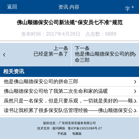
返回
资讯 内容
+
字
佛山顺德保安公司新法规“保安员七不准”规范
发布时间：2017年4月28日 点击数：6889
顺德保安公司新法规“保安员七不准”规范：
上一条
下一条
针对保安员利用工作上的便利违法犯罪时有发生，国务院法
已经是第一条了
他是佛山顺德保安公司的拼
命三郎
制办25日公布的《保安服务管理条例（草案）》规定，保安员
不得有限制他人人身自由、违法搜查他人身体等七种行为发生。
相关资讯
该草案明确规定，保安员不得有下列七种行为：
他是佛山顺德保安公司的拼命三郎
（一）限制他人人身自由、违法搜查他人身体；
佛山顺德保安公司给了我第二次生命和家的温暖
（二）侮辱、殴打或者唆使殴打他人；
虽然只是一名保安，但是只要乐观，一切就是美好的——顺德保安读书感悟
（三）扣押、没收他人证件、财物；
读书让我积累了很多保安队伍管理经验——佛山顺德保安公司保安员读书有感
（四）阻碍依法执行公务；
（五）采用暴力或者以暴力相威胁的手段追索债务、解决纠
版权信息：广东得安保安服务有限公司
技术支持：酷玛网络
鲁ICP备13021098号-27
纷等；
手机版
电脑版