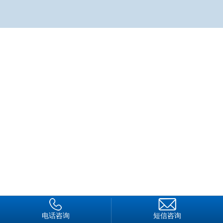
（六）侵犯公民隐私或者泄露涉密信息；
（七）其他违反法律、行政法规的行为。
该草案还规定，保安员上岗时应当着保安员服装，佩戴全国
统一的保安服务标志。保安员服装和保安服务标志应当与人民解
放军、人民武装警察、人民警察和其他行政执法机关以及司法机
关工作人员的制式服装、标志服饰有明显区别。
草案同时规定，保安员上岗时发现违法犯罪行为的，应当予
以制止；对制止无效的应当立即报警，同时采取措施保护现场；
对正在实施犯罪的犯罪嫌疑人应当扭送公安机关或者协助人民警
察处理。
根据草案规定，保安员在保安服务过程中因故意或者过失造
成人身伤亡、财产损失的，由保安从业单位先行赔付；保安从业
单位可以依法向有关的保安员进行追偿。
电话咨询
短信咨询