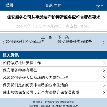
返回
资讯 内容
+
字
保安服务公司从事武装守护押运服务应符合哪些要求
发布时间：2017年4月28日 点击数：8748
保安服务公司从事武装守护押运服务应符合哪些要求
上一条
下一条
如何做好社区安保工作
保安服务公司从事武装守护押运服务的保安服务公司，应当
保安服务种类有哪些
符合国务院公安部门对武装守护押运服务的规划、布局要求，具
备本条例第八条规定的条件，并符合下列条件：
相关资讯
（一）有不低于人民币1000万元的注册资本；
如何做好社区安保工作
（二）国有独资或者国有资本占注册资本总额的51%以上；
保安服务种类有哪些
浅谈如何做好大型商场的人力防范工作
（三）有符合《专职守护押运人员枪支使用管理条例》规定
保安员们是如何安排自己的业余生活的
条件的守护押运人员；
佛山顺德保安公司：五个方法提升保安员素质
（四）有符合国家标准或者行业标准的专用运输车辆以及通
信、报警设备。
版权信息：广东得安保安服务有限公司
技术支持：酷玛网络
鲁ICP备13021098号-27