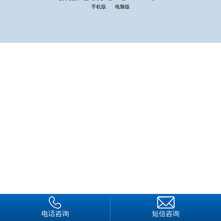
第十一条 申请设立从事武装守护押运服务的保安服务公
手机版
电脑版
司，应当向所在地设区的市级人民政府公安机关提交申请书以及
能够证明其符合本条例第八条、第十条规定条件的材料。保安服
务公司申请增设武装守护押运业务的，无需再次提交证明其符合
本条例第八条规定条件的材料。
受理的公安机关应当自收到申请材料之日起15日内进行审
核，并将审核意见报所在地的省、自治区、直辖市人民政府公安
机关。省、自治区、直辖市人民政府公安机关应当自收到审核意
见之日起15日内作出决定，对符合条件的，核发从事武装守护
押运业务的保安服务许可证或者在已有的保安服务许可证上增注
武装守护押运服务；对不符合条件的，书面通知申请人并说明理
由。
电话咨询
短信咨询