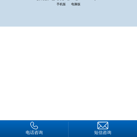
其次，保安工作统一管理。上岗执勤的起始时间要统一
手机版
电脑版
（包括在岗时间），人员在岗应实行两班制，提高有效工作质
量。对保安的考勤、考核要相对统一（包括督查），公安分局应
制定出科学可行的管理方案，实施统一管理。
三、政府加大投入，稳定保安队伍。运用市场化经济手段做
好保安工作，有利于保安队伍的稳定壮大，责、权、利三者互相
制约，互相激励，从稳定队伍入手，适当提高保安队员的待遇，
激发他们在工作中积很性和创造性是非常必要的。
因此，政府应增加投入，目前每个社区已安排4名保安队
员夜间巡逻执勤；
四、建立机动小分队，提高应急事件的处置能力。精选年轻
轻、身体好、综合素质较高的保安人员，通过严格的岗前培训，
适当配备必要装备，成立机动小分队，建立快速反应的机动力
量，有效提高应急事件的处置能力。
电话咨询
短信咨询