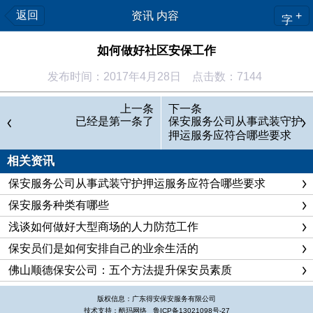
返回
资讯 内容
+
字
如何做好社区安保工作
发布时间：2017年4月28日 点击数：7144
要做好社区安保工作，
佛山顺德保安公司
建议应该做好以下
上一条
下一条
几个方面：
已经是第一条了
保安服务公司从事武装守护
押运服务应符合哪些要求
一、健全考核奖惩制度，全面推行治安防范承包责任。建立
健全包括检查、监督、考核等内容的针对保安队伍的一套规章制
相关资讯
度。根据社区规模、治安状况、人口因素等综合条件，重点盯住
保安服务公司从事武装守护押运服务应符合哪些要求
立足社区，治安防范、控制发案、群众满意率等环节，细化工作
保安服务种类有哪些
标准，确保各项工作措施的落实；
浅谈如何做好大型商场的人力防范工作
二、规范队伍管理，提高保安队伍素质。做好保安的管理和
保安员们是如何安排自己的业余生活的
培训工作，是提高保安队伍素质和战斗力的重要保证。首先社区
佛山顺德保安公司：五个方法提升保安员素质
保安人员落实到位。公安分局要按照要求每个社区配齐4名保安
队员，村保安人员也要根据实际情况落实到位。
版权信息：广东得安保安服务有限公司
技术支持：酷玛网络
鲁ICP备13021098号-27